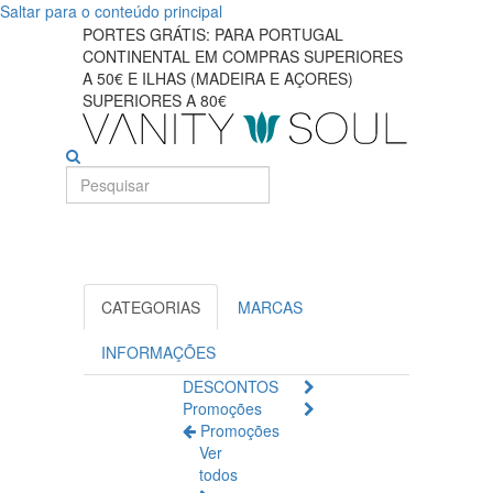
Saltar para o conteúdo principal
Descubra
PORTES GRÁTIS: PARA PORTUGAL
CONTINENTAL EM COMPRAS SUPERIORES
as
A 50€ E ILHAS (MADEIRA E AÇORES)
SUPERIORES A 80€
soluções
confiáveis
para
cuidados
CATEGORIAS
MARCAS
com
INFORMAÇÕES
a
DESCONTOS
Promoções
pele
Promoções
Ver
da
todos