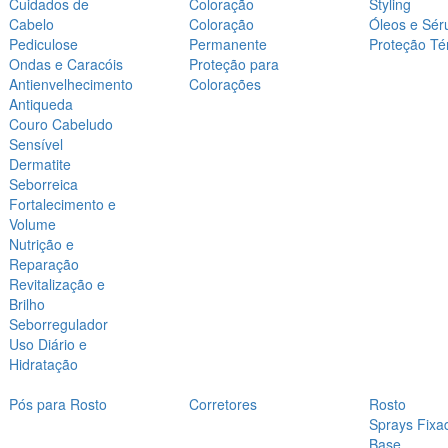
Cuidados de
Coloração
Styling
Cabelo
Coloração
Óleos e Sér
Pediculose
Permanente
Proteção Té
Ondas e Caracóis
Proteção para
Antienvelhecimento
Colorações
Antiqueda
Couro Cabeludo
Sensível
Dermatite
Seborreica
Fortalecimento e
Volume
Nutrição e
Reparação
Revitalização e
Brilho
Seborregulador
Uso Diário e
Hidratação
Pós para Rosto
Corretores
Rosto
Sprays Fixa
Base