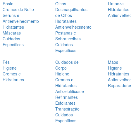
Rosto
Olhos
Limpeza
Cremes de Noite
Desmaquilhantes
Hidratantes
Séruns e
de Olhos
Antienvelhe
Antienvelhecimento
Hidratantes
Hidratantes
Antienvelhecimento
Máscaras
Pestanas e
Cuidados
Sobrancelhas
Específicos
Cuidados
Específicos
Pés
Cuidados de
Mãos
Higiene
Corpo
Higiene
Cremes e
Higiene
Hidratantes
Hidratantes
Cremes e
Antienvelhe
Hidratantes
Reparadore
Anticelulíticos e
Refirmantes
Esfoliantes
Transpiração
Cuidados
Específicos