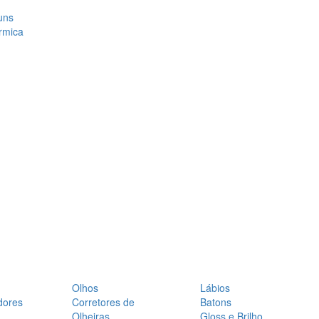
uns
rmica
Olhos
Lábios
dores
Corretores de
Batons
Olheiras
Gloss e Brilho