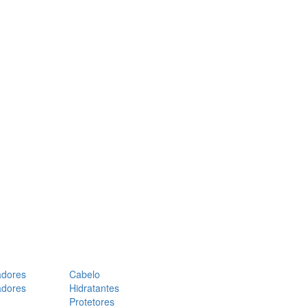
adores
Cabelo
adores
Hidratantes
Protetores