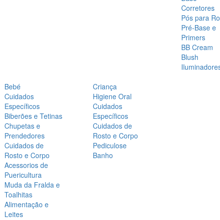
Corretores
Pós para Ro
Pré-Base e
Primers
BB Cream
Blush
Iluminadore
Bebé
Criança
Cuidados
Higiene Oral
Específicos
Cuidados
Biberões e Tetinas
Específicos
Chupetas e
Cuidados de
Prendedores
Rosto e Corpo
Cuidados de
Pediculose
Rosto e Corpo
Banho
Acessorios de
Puericultura
Muda da Fralda e
Toalhitas
Alimentação e
Leites