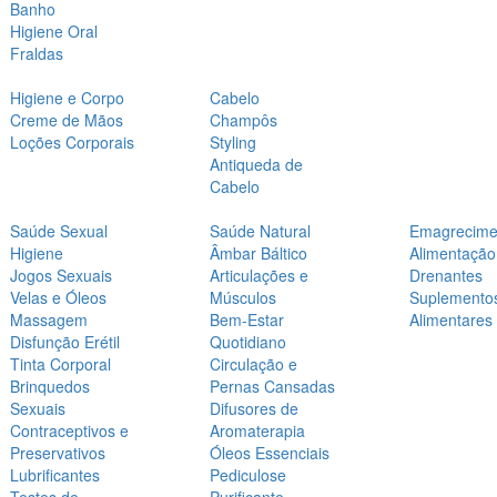
Banho
Higiene Oral
Fraldas
Higiene e Corpo
Cabelo
Creme de Mãos
Champôs
Loções Corporais
Styling
Antiqueda de
Cabelo
Saúde Sexual
Saúde Natural
Emagrecime
Higiene
Âmbar Báltico
Alimentação
Jogos Sexuais
Articulações e
Drenantes
Velas e Óleos
Músculos
Suplemento
Massagem
Bem-Estar
Alimentares
Disfunção Erétil
Quotidiano
Tinta Corporal
Circulação e
Brinquedos
Pernas Cansadas
Sexuais
Difusores de
Contraceptivos e
Aromaterapia
Preservativos
Óleos Essenciais
Lubrificantes
Pediculose