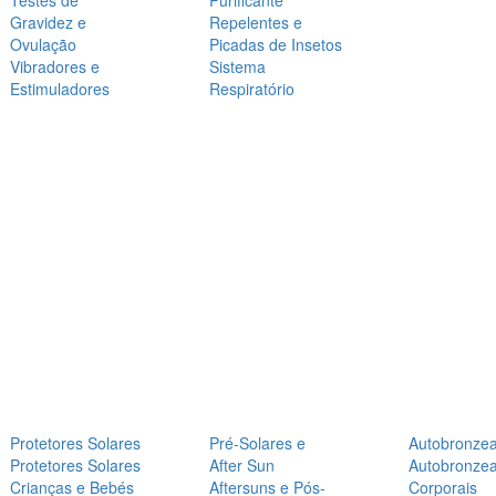
Testes de
Purificante
Gravidez e
Repelentes e
Ovulação
Picadas de Insetos
Vibradores e
Sistema
Estimuladores
Respiratório
Protetores Solares
Pré-Solares e
Autobronze
Protetores Solares
After Sun
Autobronze
Crianças e Bebés
Aftersuns e Pós-
Corporais