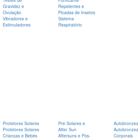
Testes de
Purificante
Gravidez e
Repelentes e
Ovulação
Picadas de Insetos
Vibradores e
Sistema
Estimuladores
Respiratório
Protetores Solares
Pré-Solares e
Autobronze
Protetores Solares
After Sun
Autobronze
Crianças e Bebés
Aftersuns e Pós-
Corporais