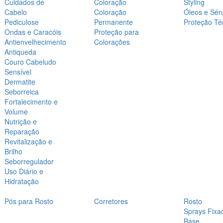
Cuidados de
Coloração
Styling
Cabelo
Coloração
Óleos e Sér
Pediculose
Permanente
Proteção Té
Ondas e Caracóis
Proteção para
Antienvelhecimento
Colorações
Antiqueda
Couro Cabeludo
Sensível
Dermatite
Seborreica
Fortalecimento e
Volume
Nutrição e
Reparação
Revitalização e
Brilho
Seborregulador
Uso Diário e
Hidratação
Pós para Rosto
Corretores
Rosto
Sprays Fixa
Base