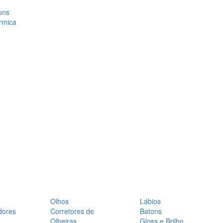
uns
rmica
Olhos
Lábios
dores
Corretores de
Batons
Olheiras
Gloss e Brilho