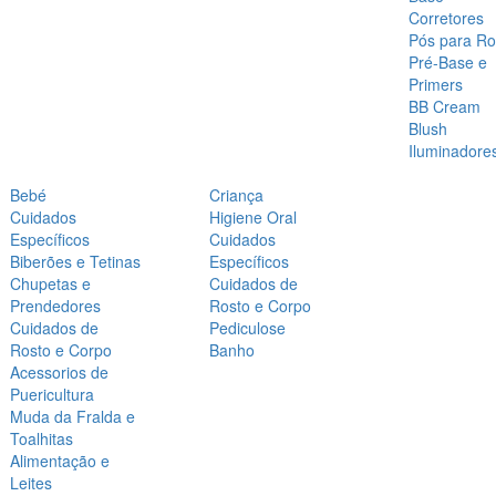
Corretores
Pós para Ro
Pré-Base e
Primers
BB Cream
Blush
Iluminadore
Bebé
Criança
Cuidados
Higiene Oral
Específicos
Cuidados
Biberões e Tetinas
Específicos
Chupetas e
Cuidados de
Prendedores
Rosto e Corpo
Cuidados de
Pediculose
Rosto e Corpo
Banho
Acessorios de
Puericultura
Muda da Fralda e
Toalhitas
Alimentação e
Leites