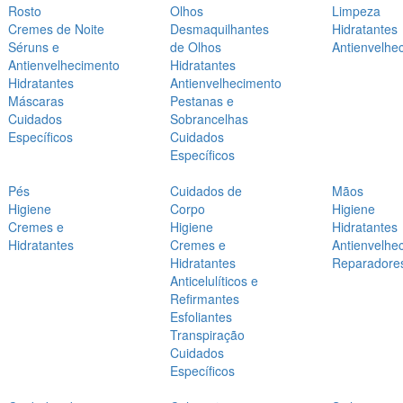
Rosto
Olhos
Limpeza
Cremes de Noite
Desmaquilhantes
Hidratantes
Séruns e
de Olhos
Antienvelhe
Antienvelhecimento
Hidratantes
Hidratantes
Antienvelhecimento
Máscaras
Pestanas e
Cuidados
Sobrancelhas
Específicos
Cuidados
Específicos
Pés
Cuidados de
Mãos
Higiene
Corpo
Higiene
Cremes e
Higiene
Hidratantes
Hidratantes
Cremes e
Antienvelhe
Hidratantes
Reparadore
Anticelulíticos e
Refirmantes
Esfoliantes
Transpiração
Cuidados
Específicos