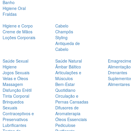
Banho
Higiene Oral
Fraldas
Higiene e Corpo
Cabelo
Creme de Mãos
Champôs
Loções Corporais
Styling
Antiqueda de
Cabelo
Saúde Sexual
Saúde Natural
Emagrecime
Higiene
Âmbar Báltico
Alimentação
Jogos Sexuais
Articulações e
Drenantes
Velas e Óleos
Músculos
Suplemento
Massagem
Bem-Estar
Alimentares
Disfunção Erétil
Quotidiano
Tinta Corporal
Circulação e
Brinquedos
Pernas Cansadas
Sexuais
Difusores de
Contraceptivos e
Aromaterapia
Preservativos
Óleos Essenciais
Lubrificantes
Pediculose