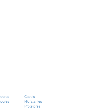
adores
Cabelo
adores
Hidratantes
Protetores