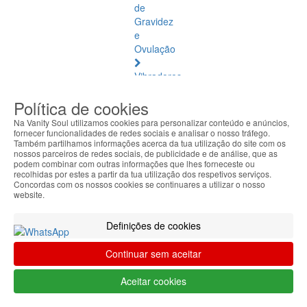
de
Gravidez
e
Ovulação
Vibradores
e
Política de cookies
Estimuladores
Na Vanity Soul utilizamos cookies para personalizar conteúdo e anúncios,
Saúde
fornecer funcionalidades de redes sociais e analisar o nosso tráfego.
Também partilhamos informações acerca da tua utilização do site com os
Natural
nossos parceiros de redes sociais, de publicidade e de análise, que as
podem combinar com outras informações que lhes forneceste ou
Saúde
recolhidas por estes a partir da tua utilização dos respetivos serviços.
Concordas com os nossos cookies se continuares a utilizar o nosso
Natural
website.
Ver
todos
Definições de cookies
Âmbar
Continuar sem aceitar
Báltico
Aceitar cookies
Articulações
e