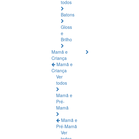
todos
Batons
Gloss
e
Brilho
Mamã e
Criança
Mamã e
Criança
Ver
todos
Mamã e
Pré-
Mamã
Mamã e
Pré-Mamã
Ver
todos