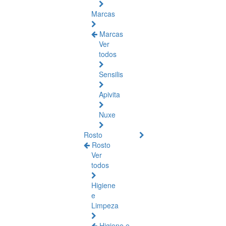
Marcas
Marcas
Ver
todos
Sensilis
Apivita
Nuxe
Rosto
Rosto
Ver
todos
Higiene
e
Limpeza
Higiene e