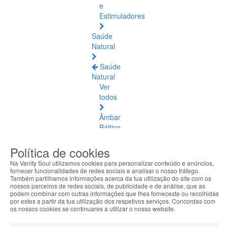
e
Estimuladores
Saúde
Natural
Saúde
Natural
Ver
todos
Âmbar
Báltico
Articulações
Política de cookies
e
Na Vanity Soul utilizamos cookies para personalizar conteúdo e anúncios,
Músculos
fornecer funcionalidades de redes sociais e analisar o nosso tráfego.
Também partilhamos informações acerca da tua utilização do site com os
nossos parceiros de redes sociais, de publicidade e de análise, que as
Bem-
podem combinar com outras informações que lhes forneceste ou recolhidas
Estar
por estes a partir da tua utilização dos respetivos serviços. Concordas com
Quotidiano
os nossos cookies se continuares a utilizar o nosso website.