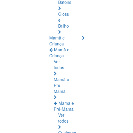
Batons
Gloss
e
Brilho
Mamã e
Criança
Mamã e
Criança
Ver
todos
Mamã e
Pré-
Mamã
Mamã e
Pré-Mamã
Ver
todos
Cuidados