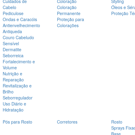
Cuidados de
Coloração
Styling
Cabelo
Coloração
Óleos e Sér
Pediculose
Permanente
Proteção Té
Ondas e Caracóis
Proteção para
Antienvelhecimento
Colorações
Antiqueda
Couro Cabeludo
Sensível
Dermatite
Seborreica
Fortalecimento e
Volume
Nutrição e
Reparação
Revitalização e
Brilho
Seborregulador
Uso Diário e
Hidratação
Pós para Rosto
Corretores
Rosto
Sprays Fixa
Base