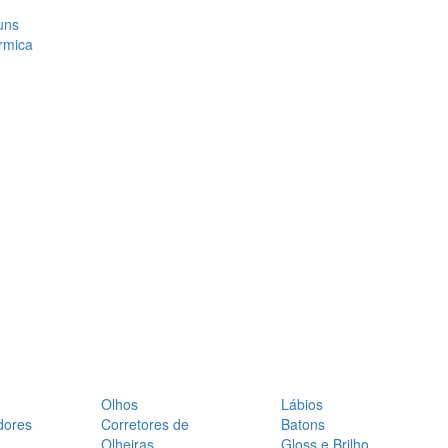
uns
rmica
Olhos
Lábios
dores
Corretores de
Batons
Olheiras
Gloss e Brilho