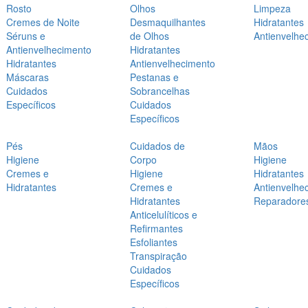
Rosto
Olhos
Limpeza
Cremes de Noite
Desmaquilhantes
Hidratantes
Séruns e
de Olhos
Antienvelhe
Antienvelhecimento
Hidratantes
Hidratantes
Antienvelhecimento
Máscaras
Pestanas e
Cuidados
Sobrancelhas
Específicos
Cuidados
Específicos
Pés
Cuidados de
Mãos
Higiene
Corpo
Higiene
Cremes e
Higiene
Hidratantes
Hidratantes
Cremes e
Antienvelhe
Hidratantes
Reparadore
Anticelulíticos e
Refirmantes
Esfoliantes
Transpiração
Cuidados
Específicos