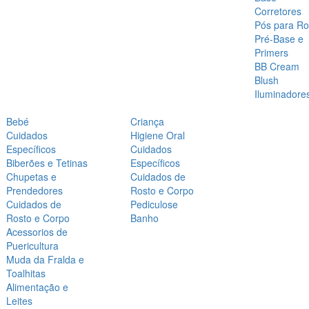
Corretores
Pós para Ro
Pré-Base e
Primers
BB Cream
Blush
Iluminadore
Bebé
Criança
Cuidados
Higiene Oral
Específicos
Cuidados
Biberões e Tetinas
Específicos
Chupetas e
Cuidados de
Prendedores
Rosto e Corpo
Cuidados de
Pediculose
Rosto e Corpo
Banho
Acessorios de
Puericultura
Muda da Fralda e
Toalhitas
Alimentação e
Leites