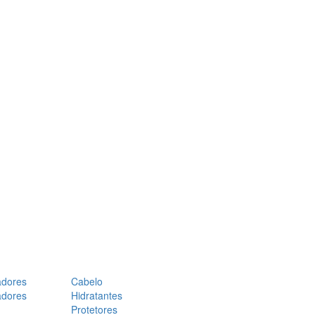
adores
Cabelo
adores
Hidratantes
Protetores