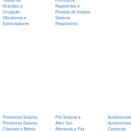
Testes de
Purificante
Gravidez e
Repelentes e
Ovulação
Picadas de Insetos
Vibradores e
Sistema
Estimuladores
Respiratório
Protetores Solares
Pré-Solares e
Autobronze
Protetores Solares
After Sun
Autobronze
Crianças e Bebés
Aftersuns e Pós-
Corporais