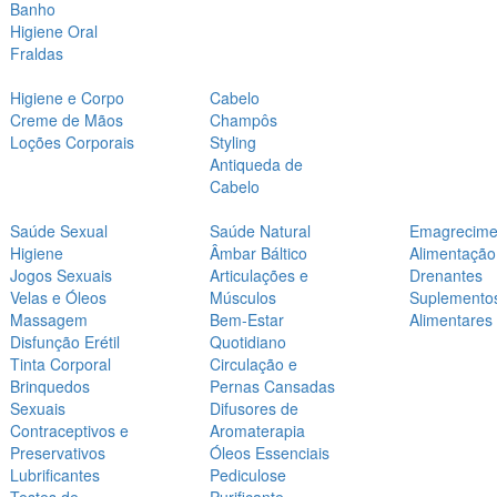
Banho
Higiene Oral
Fraldas
Higiene e Corpo
Cabelo
Creme de Mãos
Champôs
Loções Corporais
Styling
Antiqueda de
Cabelo
Saúde Sexual
Saúde Natural
Emagrecime
Higiene
Âmbar Báltico
Alimentação
Jogos Sexuais
Articulações e
Drenantes
Velas e Óleos
Músculos
Suplemento
Massagem
Bem-Estar
Alimentares
Disfunção Erétil
Quotidiano
Tinta Corporal
Circulação e
Brinquedos
Pernas Cansadas
Sexuais
Difusores de
Contraceptivos e
Aromaterapia
Preservativos
Óleos Essenciais
Lubrificantes
Pediculose