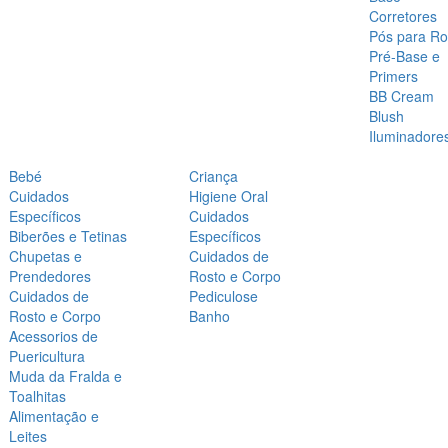
Corretores
Pós para Ro
Pré-Base e
Primers
BB Cream
Blush
Iluminadore
Bebé
Criança
Cuidados
Higiene Oral
Específicos
Cuidados
Biberões e Tetinas
Específicos
Chupetas e
Cuidados de
Prendedores
Rosto e Corpo
Cuidados de
Pediculose
Rosto e Corpo
Banho
Acessorios de
Puericultura
Muda da Fralda e
Toalhitas
Alimentação e
Leites