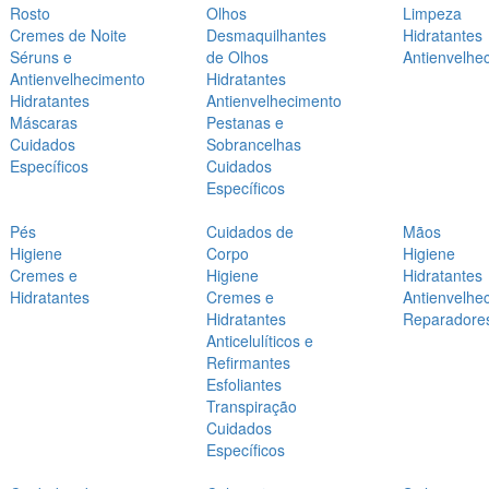
Rosto
Olhos
Limpeza
Cremes de Noite
Desmaquilhantes
Hidratantes
Séruns e
de Olhos
Antienvelhe
Antienvelhecimento
Hidratantes
Hidratantes
Antienvelhecimento
Máscaras
Pestanas e
Cuidados
Sobrancelhas
Específicos
Cuidados
Específicos
Pés
Cuidados de
Mãos
Higiene
Corpo
Higiene
Cremes e
Higiene
Hidratantes
Hidratantes
Cremes e
Antienvelhe
Hidratantes
Reparadore
Anticelulíticos e
Refirmantes
Esfoliantes
Transpiração
Cuidados
Específicos