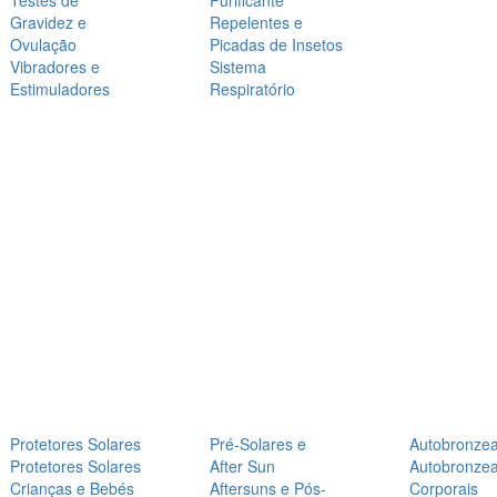
Testes de
Purificante
Gravidez e
Repelentes e
Ovulação
Picadas de Insetos
Vibradores e
Sistema
Estimuladores
Respiratório
Protetores Solares
Pré-Solares e
Autobronze
Protetores Solares
After Sun
Autobronze
Crianças e Bebés
Aftersuns e Pós-
Corporais