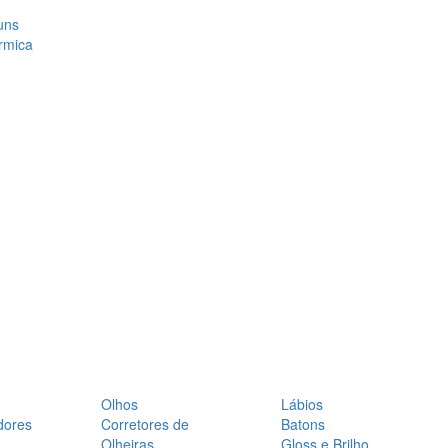
uns
rmica
Olhos
Lábios
dores
Corretores de
Batons
Olheiras
Gloss e Brilho