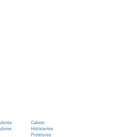
adores
Cabelo
adores
Hidratantes
Protetores