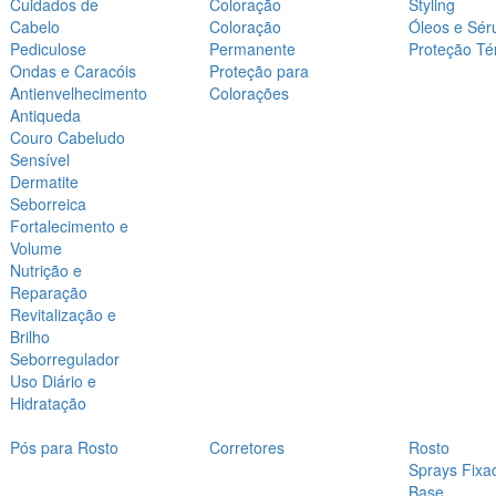
Cuidados de
Coloração
Styling
Cabelo
Coloração
Óleos e Sér
Pediculose
Permanente
Proteção Té
Ondas e Caracóis
Proteção para
Antienvelhecimento
Colorações
Antiqueda
Couro Cabeludo
Sensível
Dermatite
Seborreica
Fortalecimento e
Volume
Nutrição e
Reparação
Revitalização e
Brilho
Seborregulador
Uso Diário e
Hidratação
Pós para Rosto
Corretores
Rosto
Sprays Fixa
Base