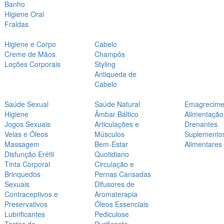
Banho
Higiene Oral
Fraldas
Higiene e Corpo
Cabelo
Creme de Mãos
Champôs
Loções Corporais
Styling
Antiqueda de
Cabelo
Saúde Sexual
Saúde Natural
Emagrecime
Higiene
Âmbar Báltico
Alimentação
Jogos Sexuais
Articulações e
Drenantes
Velas e Óleos
Músculos
Suplemento
Massagem
Bem-Estar
Alimentares
Disfunção Erétil
Quotidiano
Tinta Corporal
Circulação e
Brinquedos
Pernas Cansadas
Sexuais
Difusores de
Contraceptivos e
Aromaterapia
Preservativos
Óleos Essenciais
Lubrificantes
Pediculose