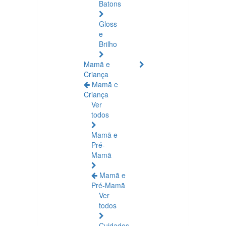
Batons
Gloss
e
Brilho
Mamã e
Criança
Mamã e
Criança
Ver
todos
Mamã e
Pré-
Mamã
Mamã e
Pré-Mamã
Ver
todos
Cuidados