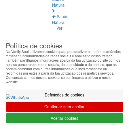
Natural
Saúde
Natural
Ver
todos
Política de cookies
Âmbar
Báltico
Na Vanity Soul utilizamos cookies para personalizar conteúdo e anúncios,
fornecer funcionalidades de redes sociais e analisar o nosso tráfego.
Também partilhamos informações acerca da tua utilização do site com os
Articulações
nossos parceiros de redes sociais, de publicidade e de análise, que as
e
podem combinar com outras informações que lhes forneceste ou
recolhidas por estes a partir da tua utilização dos respetivos serviços.
Músculos
Concordas com os nossos cookies se continuares a utilizar o nosso
website.
Bem-
Estar
Definições de cookies
Quotidiano
Continuar sem aceitar
Circulação
e
Aceitar cookies
Pernas
Cansadas