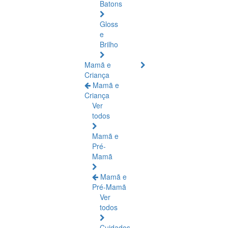
Batons
Gloss
e
Brilho
Mamã e
Criança
Mamã e
Criança
Ver
todos
Mamã e
Pré-
Mamã
Mamã e
Pré-Mamã
Ver
todos
Cuidados