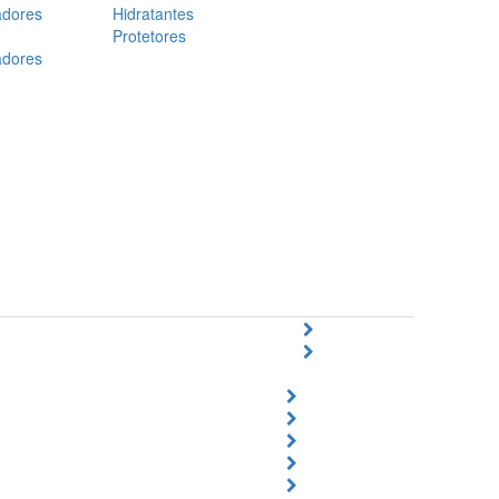
adores
Hidratantes
Protetores
adores