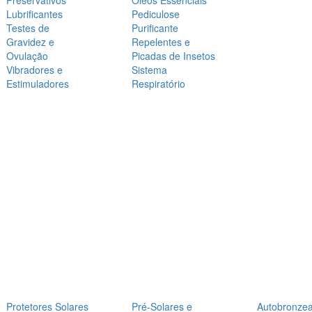
Preservativos
Óleos Essenciais
Lubrificantes
Pediculose
Testes de
Purificante
Gravidez e
Repelentes e
Ovulação
Picadas de Insetos
Vibradores e
Sistema
Estimuladores
Respiratório
Protetores Solares
Pré-Solares e
Autobronze