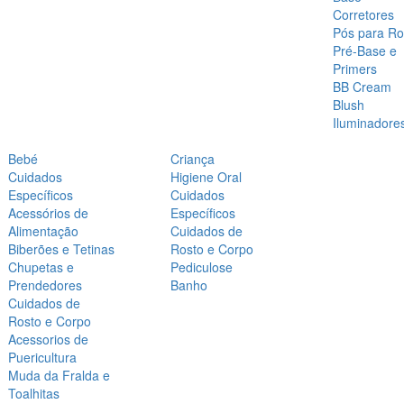
Corretores
Pós para Ro
Pré-Base e
Primers
BB Cream
Blush
Iluminadore
Bebé
Criança
Cuidados
Higiene Oral
Específicos
Cuidados
Acessórios de
Específicos
Alimentação
Cuidados de
Biberões e Tetinas
Rosto e Corpo
Chupetas e
Pediculose
Prendedores
Banho
Cuidados de
Rosto e Corpo
Acessorios de
Puericultura
Muda da Fralda e
Toalhitas