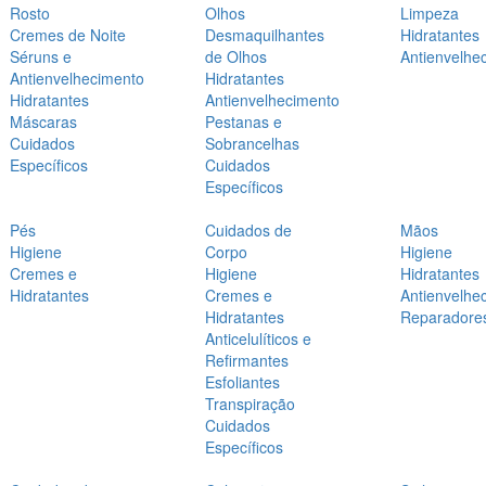
Rosto
Olhos
Limpeza
Cremes de Noite
Desmaquilhantes
Hidratantes
Séruns e
de Olhos
Antienvelhe
Antienvelhecimento
Hidratantes
Hidratantes
Antienvelhecimento
Máscaras
Pestanas e
Cuidados
Sobrancelhas
Específicos
Cuidados
Específicos
Pés
Cuidados de
Mãos
Higiene
Corpo
Higiene
Cremes e
Higiene
Hidratantes
Hidratantes
Cremes e
Antienvelhe
Hidratantes
Reparadore
Anticelulíticos e
Refirmantes
Esfoliantes
Transpiração
Cuidados
Específicos