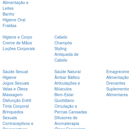
Alimentação e
Leites
Banho
Higiene Oral
Fraldas
Higiene e Corpo
Cabelo
Creme de Mãos
Champôs
Loções Corporais
Styling
Antiqueda de
Cabelo
Saúde Sexual
Saúde Natural
Emagrecime
Higiene
Âmbar Báltico
Alimentação
Jogos Sexuais
Articulações e
Drenantes
Velas e Óleos
Músculos
Suplemento
Massagem
Bem-Estar
Alimentares
Disfunção Erétil
Quotidiano
Tinta Corporal
Circulação e
Brinquedos
Pernas Cansadas
Sexuais
Difusores de
Contraceptivos e
Aromaterapia