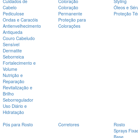
Cuidados de
Coloração
Styling
Cabelo
Coloração
Óleos e Sér
Pediculose
Permanente
Proteção Té
Ondas e Caracóis
Proteção para
Antienvelhecimento
Colorações
Antiqueda
Couro Cabeludo
Sensível
Dermatite
Seborreica
Fortalecimento e
Volume
Nutrição e
Reparação
Revitalização e
Brilho
Seborregulador
Uso Diário e
Hidratação
Pós para Rosto
Corretores
Rosto
Sprays Fixa
Base