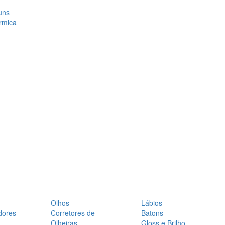
uns
rmica
Olhos
Lábios
dores
Corretores de
Batons
Olheiras
Gloss e Brilho