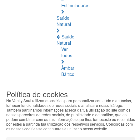
Estimuladores
Saúde
Natural
Saúde
Natural
Ver
todos
Âmbar
Báltico
Articulações
Política de cookies
e
Músculos
Na Vanity Soul utilizamos cookies para personalizar conteúdo e anúncios,
fornecer funcionalidades de redes sociais e analisar o nosso tráfego.
Também partilhamos informações acerca da tua utilização do site com os
Bem-
nossos parceiros de redes sociais, de publicidade e de análise, que as
Estar
podem combinar com outras informações que lhes forneceste ou recolhidas
Quotidiano
por estes a partir da tua utilização dos respetivos serviços. Concordas com
os nossos cookies se continuares a utilizar o nosso website.
Circulação