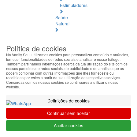
Estimuladores
Saúde
Natural
Saúde
Natural
Política de cookies
Ver
todos
Na Vanity Soul utilizamos cookies para personalizar conteúdo e anúncios,
fornecer funcionalidades de redes sociais e analisar o nosso tráfego.
Também partilhamos informações acerca da tua utilização do site com os
Âmbar
nossos parceiros de redes sociais, de publicidade e de análise, que as
Báltico
podem combinar com outras informações que lhes forneceste ou
recolhidas por estes a partir da tua utilização dos respetivos serviços.
Concordas com os nossos cookies se continuares a utilizar o nosso
Articulações
website.
e
Músculos
Definições de cookies
Bem-
Continuar sem aceitar
Estar
Quotidiano
Aceitar cookies
Circulação