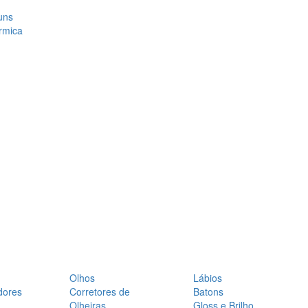
uns
rmica
Olhos
Lábios
dores
Corretores de
Batons
Olheiras
Gloss e Brilho