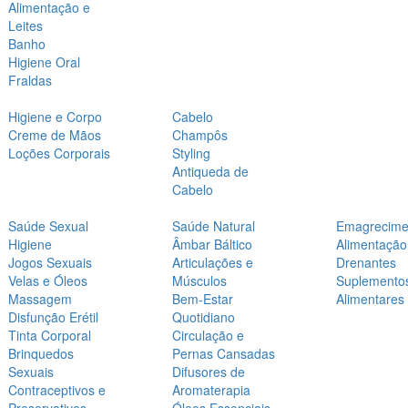
Alimentação e
Leites
Banho
Higiene Oral
Fraldas
Higiene e Corpo
Cabelo
Creme de Mãos
Champôs
Loções Corporais
Styling
Antiqueda de
Cabelo
Saúde Sexual
Saúde Natural
Emagrecime
Higiene
Âmbar Báltico
Alimentação
Jogos Sexuais
Articulações e
Drenantes
Velas e Óleos
Músculos
Suplemento
Massagem
Bem-Estar
Alimentares
Disfunção Erétil
Quotidiano
Tinta Corporal
Circulação e
Brinquedos
Pernas Cansadas
Sexuais
Difusores de
Contraceptivos e
Aromaterapia