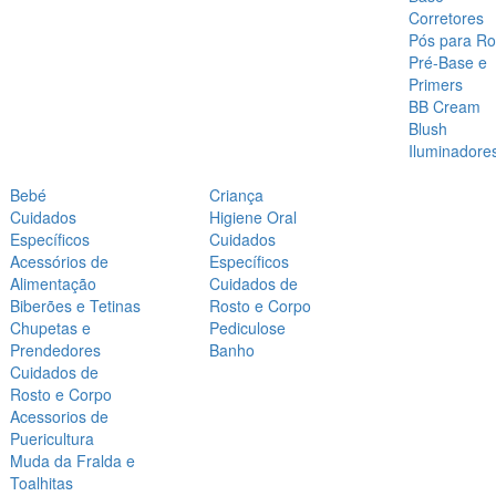
Corretores
Pós para Ro
Pré-Base e
Primers
BB Cream
Blush
Iluminadore
Bebé
Criança
Cuidados
Higiene Oral
Específicos
Cuidados
Acessórios de
Específicos
Alimentação
Cuidados de
Biberões e Tetinas
Rosto e Corpo
Chupetas e
Pediculose
Prendedores
Banho
Cuidados de
Rosto e Corpo
Acessorios de
Puericultura
Muda da Fralda e
Toalhitas