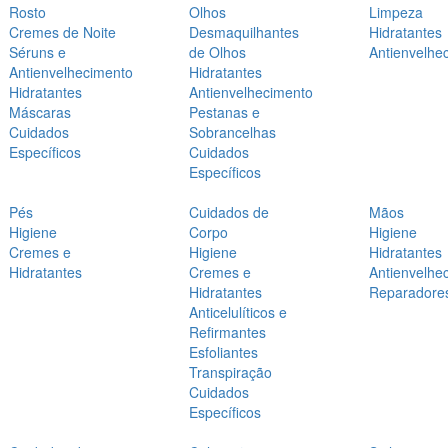
Rosto
Olhos
Limpeza
Cremes de Noite
Desmaquilhantes
Hidratantes
Séruns e
de Olhos
Antienvelhe
Antienvelhecimento
Hidratantes
Hidratantes
Antienvelhecimento
Máscaras
Pestanas e
Cuidados
Sobrancelhas
Específicos
Cuidados
Específicos
Pés
Cuidados de
Mãos
Higiene
Corpo
Higiene
Cremes e
Higiene
Hidratantes
Hidratantes
Cremes e
Antienvelhe
Hidratantes
Reparadore
Anticelulíticos e
Refirmantes
Esfoliantes
Transpiração
Cuidados
Específicos