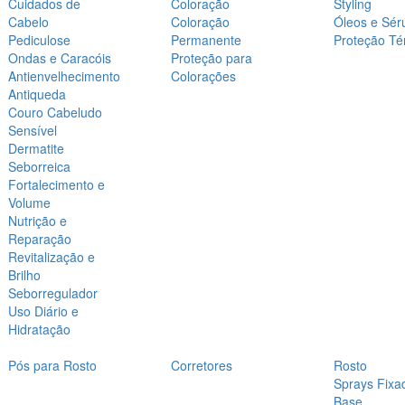
Cuidados de
Coloração
Styling
Cabelo
Coloração
Óleos e Sér
Pediculose
Permanente
Proteção Té
Ondas e Caracóis
Proteção para
Antienvelhecimento
Colorações
Antiqueda
Couro Cabeludo
Sensível
Dermatite
Seborreica
Fortalecimento e
Volume
Nutrição e
Reparação
Revitalização e
Brilho
Seborregulador
Uso Diário e
Hidratação
Pós para Rosto
Corretores
Rosto
Sprays Fixa
Base