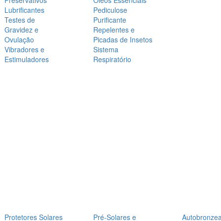
Preservativos
Óleos Essenciais
Lubrificantes
Pediculose
Testes de
Purificante
Gravidez e
Repelentes e
Ovulação
Picadas de Insetos
Vibradores e
Sistema
Estimuladores
Respiratório
Protetores Solares
Pré-Solares e
Autobronze