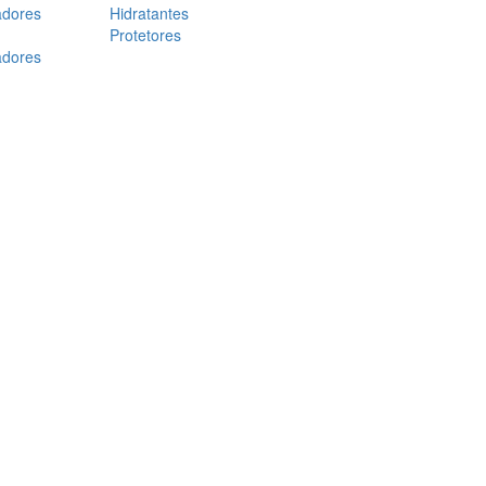
adores
Hidratantes
Protetores
adores