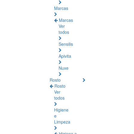
Marcas
Marcas
Ver
todos
Sensilis
Apivita
Nuxe
Rosto
Rosto
Ver
todos
Higiene
e
Limpeza
Higiene e