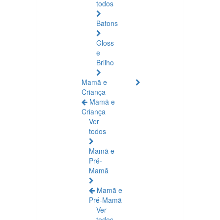
todos
Batons
Gloss
e
Brilho
Mamã e
Criança
Mamã e
Criança
Ver
todos
Mamã e
Pré-
Mamã
Mamã e
Pré-Mamã
Ver
todos