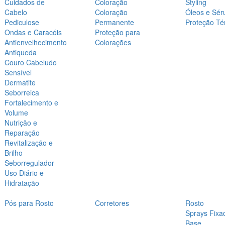
Cuidados de
Coloração
Styling
Cabelo
Coloração
Óleos e Sér
Pediculose
Permanente
Proteção Té
Ondas e Caracóis
Proteção para
Antienvelhecimento
Colorações
Antiqueda
Couro Cabeludo
Sensível
Dermatite
Seborreica
Fortalecimento e
Volume
Nutrição e
Reparação
Revitalização e
Brilho
Seborregulador
Uso Diário e
Hidratação
Pós para Rosto
Corretores
Rosto
Sprays Fixa
Base