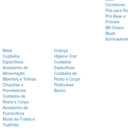
Corretores
Pós para Ro
Pré-Base e
Primers
BB Cream
Blush
Iluminadore
Bebé
Criança
Cuidados
Higiene Oral
Específicos
Cuidados
Acessórios de
Específicos
Alimentação
Cuidados de
Biberões e Tetinas
Rosto e Corpo
Chupetas e
Pediculose
Prendedores
Banho
Cuidados de
Rosto e Corpo
Acessorios de
Puericultura
Muda da Fralda e
Toalhitas