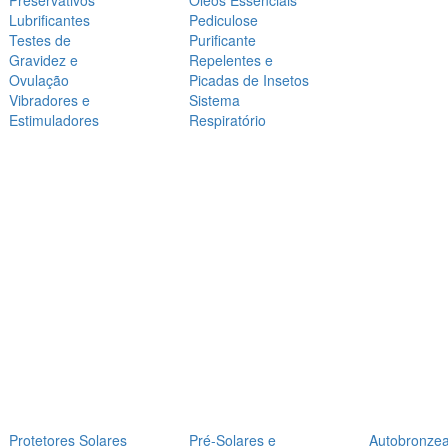
Preservativos
Óleos Essenciais
Lubrificantes
Pediculose
Testes de
Purificante
Gravidez e
Repelentes e
Ovulação
Picadas de Insetos
Vibradores e
Sistema
Estimuladores
Respiratório
Protetores Solares
Pré-Solares e
Autobronze