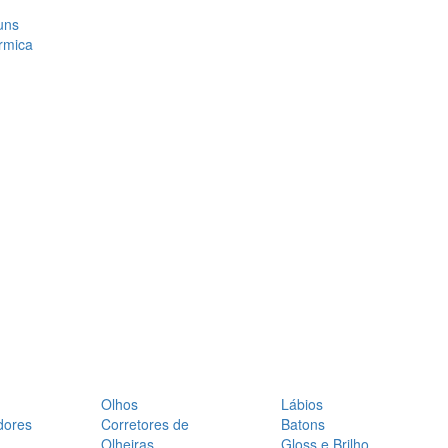
uns
rmica
Olhos
Lábios
dores
Corretores de
Batons
Olheiras
Gloss e Brilho