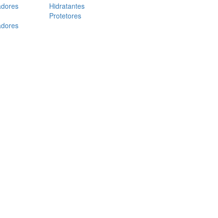
adores
Hidratantes
Protetores
adores