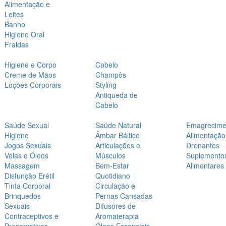
Alimentação e
Leites
Banho
Higiene Oral
Fraldas
Higiene e Corpo
Cabelo
Creme de Mãos
Champôs
Loções Corporais
Styling
Antiqueda de
Cabelo
Saúde Sexual
Saúde Natural
Emagrecime
Higiene
Âmbar Báltico
Alimentação
Jogos Sexuais
Articulações e
Drenantes
Velas e Óleos
Músculos
Suplemento
Massagem
Bem-Estar
Alimentares
Disfunção Erétil
Quotidiano
Tinta Corporal
Circulação e
Brinquedos
Pernas Cansadas
Sexuais
Difusores de
Contraceptivos e
Aromaterapia