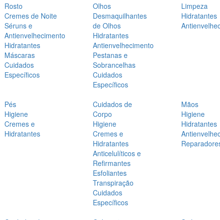
Rosto
Olhos
Limpeza
Cremes de Noite
Desmaquilhantes
Hidratantes
Séruns e
de Olhos
Antienvelhe
Antienvelhecimento
Hidratantes
Hidratantes
Antienvelhecimento
Máscaras
Pestanas e
Cuidados
Sobrancelhas
Específicos
Cuidados
Específicos
Pés
Cuidados de
Mãos
Higiene
Corpo
Higiene
Cremes e
Higiene
Hidratantes
Hidratantes
Cremes e
Antienvelhe
Hidratantes
Reparadore
Anticelulíticos e
Refirmantes
Esfoliantes
Transpiração
Cuidados
Específicos