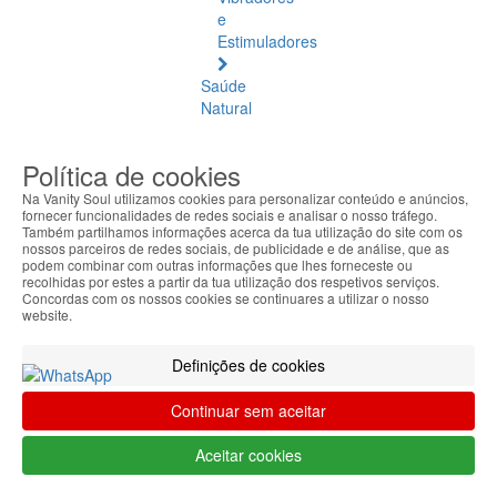
e
Estimuladores
Saúde
Natural
Saúde
Política de cookies
Natural
Ver
Na Vanity Soul utilizamos cookies para personalizar conteúdo e anúncios,
fornecer funcionalidades de redes sociais e analisar o nosso tráfego.
todos
Também partilhamos informações acerca da tua utilização do site com os
nossos parceiros de redes sociais, de publicidade e de análise, que as
Âmbar
podem combinar com outras informações que lhes forneceste ou
recolhidas por estes a partir da tua utilização dos respetivos serviços.
Báltico
Concordas com os nossos cookies se continuares a utilizar o nosso
website.
Articulações
e
Definições de cookies
Músculos
Continuar sem aceitar
Bem-
Estar
Aceitar cookies
Quotidiano