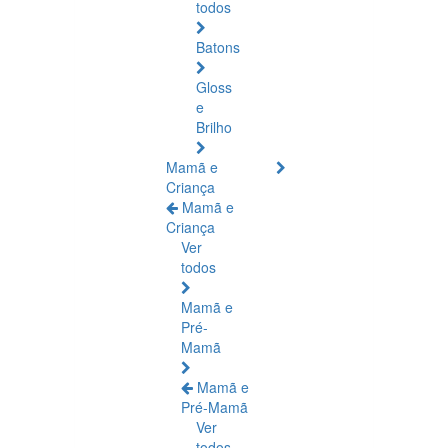
todos
Batons
Gloss
e
Brilho
Mamã e
Criança
Mamã e
Criança
Ver
todos
Mamã e
Pré-
Mamã
Mamã e
Pré-Mamã
Ver
todos