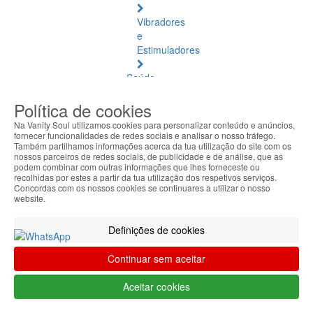
Vibradores
e
Estimuladores
Saúde
Natural
Política de cookies
Saúde
Na Vanity Soul utilizamos cookies para personalizar conteúdo e anúncios,
Natural
fornecer funcionalidades de redes sociais e analisar o nosso tráfego.
Também partilhamos informações acerca da tua utilização do site com os
Ver
nossos parceiros de redes sociais, de publicidade e de análise, que as
todos
podem combinar com outras informações que lhes forneceste ou
recolhidas por estes a partir da tua utilização dos respetivos serviços.
Concordas com os nossos cookies se continuares a utilizar o nosso
Âmbar
website.
Báltico
Definições de cookies
Articulações
e
Continuar sem aceitar
Músculos
Aceitar cookies
Bem-
Estar