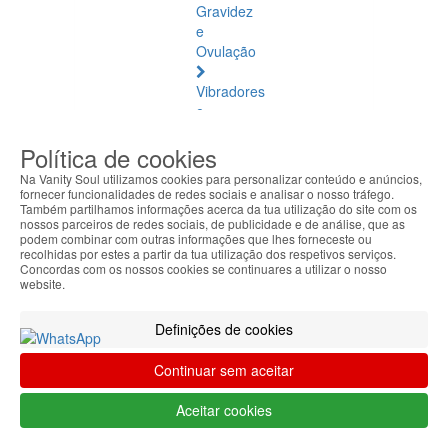
Gravidez
e
Ovulação
Vibradores
e
Estimuladores
Política de cookies
Saúde
Na Vanity Soul utilizamos cookies para personalizar conteúdo e anúncios,
Natural
fornecer funcionalidades de redes sociais e analisar o nosso tráfego.
Também partilhamos informações acerca da tua utilização do site com os
nossos parceiros de redes sociais, de publicidade e de análise, que as
Saúde
podem combinar com outras informações que lhes forneceste ou
Natural
recolhidas por estes a partir da tua utilização dos respetivos serviços.
Concordas com os nossos cookies se continuares a utilizar o nosso
Ver
website.
todos
Definições de cookies
Âmbar
Báltico
Continuar sem aceitar
Articulações
Aceitar cookies
e
Músculos