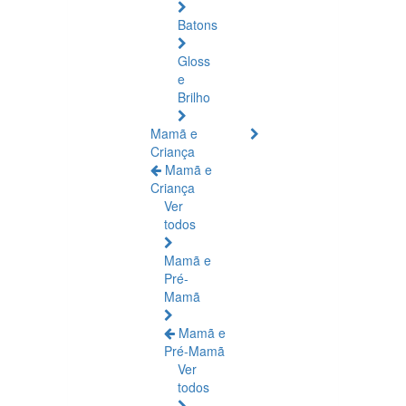
Batons
Gloss
e
Brilho
Mamã e
Criança
Mamã e
Criança
Ver
todos
Mamã e
Pré-
Mamã
Mamã e
Pré-Mamã
Ver
todos