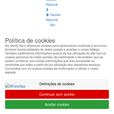
Natural
Saúde
Natural
Ver
todos
Política de cookies
Âmbar
Báltico
Na Vanity Soul utilizamos cookies para personalizar conteúdo e anúncios,
fornecer funcionalidades de redes sociais e analisar o nosso tráfego.
Também partilhamos informações acerca da tua utilização do site com os
Articulações
nossos parceiros de redes sociais, de publicidade e de análise, que as
e
podem combinar com outras informações que lhes forneceste ou
recolhidas por estes a partir da tua utilização dos respetivos serviços.
Músculos
Concordas com os nossos cookies se continuares a utilizar o nosso
website.
Bem-
Estar
Definições de cookies
Quotidiano
Continuar sem aceitar
Circulação
e
Aceitar cookies
Pernas
Cansadas