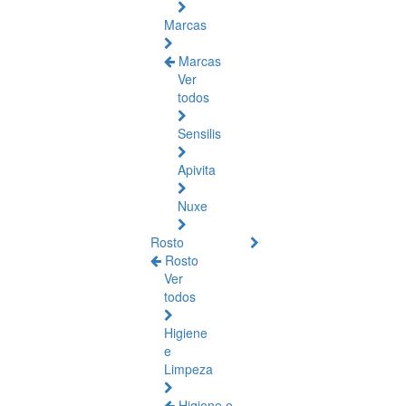
Marcas
Marcas
Ver
todos
Sensilis
Apivita
Nuxe
Rosto
Rosto
Ver
todos
Higiene
e
Limpeza
Higiene e