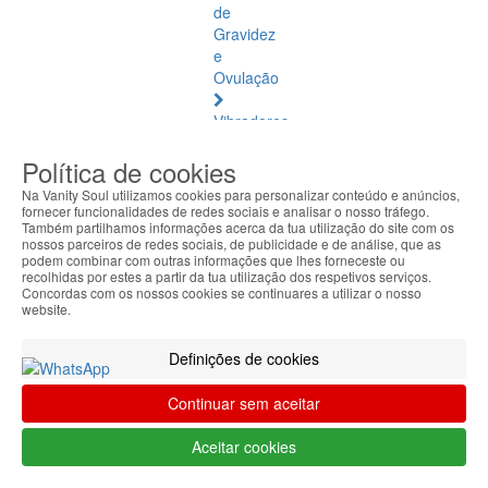
de
Gravidez
e
Ovulação
Vibradores
e
Política de cookies
Estimuladores
Na Vanity Soul utilizamos cookies para personalizar conteúdo e anúncios,
Saúde
fornecer funcionalidades de redes sociais e analisar o nosso tráfego.
Também partilhamos informações acerca da tua utilização do site com os
Natural
nossos parceiros de redes sociais, de publicidade e de análise, que as
podem combinar com outras informações que lhes forneceste ou
Saúde
recolhidas por estes a partir da tua utilização dos respetivos serviços.
Concordas com os nossos cookies se continuares a utilizar o nosso
Natural
website.
Ver
todos
Definições de cookies
Âmbar
Continuar sem aceitar
Báltico
Aceitar cookies
Articulações
e