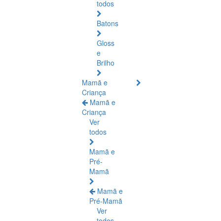
todos
Batons
Gloss
e
Brilho
Mamã e
Criança
Mamã e
Criança
Ver
todos
Mamã e
Pré-
Mamã
Mamã e
Pré-Mamã
Ver
todos