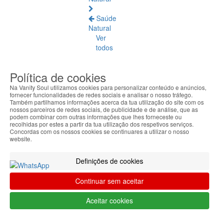
Saúde
Natural
Ver
todos
Âmbar
Política de cookies
Báltico
Na Vanity Soul utilizamos cookies para personalizar conteúdo e anúncios,
fornecer funcionalidades de redes sociais e analisar o nosso tráfego.
Articulações
Também partilhamos informações acerca da tua utilização do site com os
e
nossos parceiros de redes sociais, de publicidade e de análise, que as
Músculos
podem combinar com outras informações que lhes forneceste ou
recolhidas por estes a partir da tua utilização dos respetivos serviços.
Concordas com os nossos cookies se continuares a utilizar o nosso
Bem-
website.
Estar
Quotidiano
Definições de cookies
Circulação
Continuar sem aceitar
e
Pernas
Aceitar cookies
Cansadas