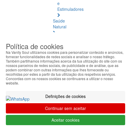
e
Estimuladores
Saúde
Natural
Saúde
Política de cookies
Natural
Ver
Na Vanity Soul utilizamos cookies para personalizar conteúdo e anúncios,
todos
fornecer funcionalidades de redes sociais e analisar o nosso tráfego.
Também partilhamos informações acerca da tua utilização do site com os
nossos parceiros de redes sociais, de publicidade e de análise, que as
Âmbar
podem combinar com outras informações que lhes forneceste ou
Báltico
recolhidas por estes a partir da tua utilização dos respetivos serviços.
Concordas com os nossos cookies se continuares a utilizar o nosso
website.
Articulações
e
Definições de cookies
Músculos
Continuar sem aceitar
Bem-
Estar
Aceitar cookies
Quotidiano