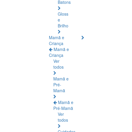
Batons
Gloss
e
Brilho
Mamã e
Criança
Mamã e
Criança
Ver
todos
Mamã e
Pré-
Mamã
Mamã e
Pré-Mamã
Ver
todos
Cuidados