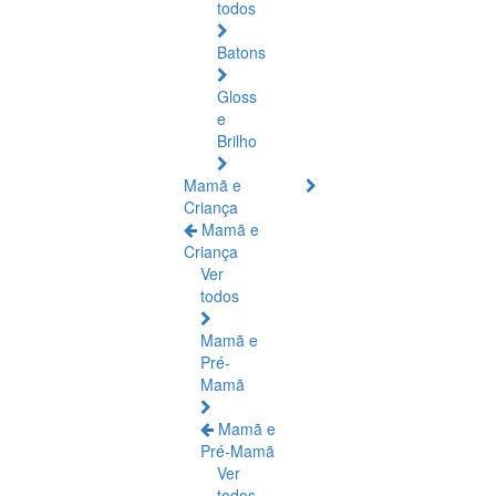
todos
Batons
Gloss
e
Brilho
Mamã e
Criança
Mamã e
Criança
Ver
todos
Mamã e
Pré-
Mamã
Mamã e
Pré-Mamã
Ver
todos