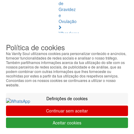
de
Gravidez
e
Ovulação
Vibradores
e
Política de cookies
Estimuladores
Na Vanity Soul utilizamos cookies para personalizar conteúdo e anúncios,
Saúde
fornecer funcionalidades de redes sociais e analisar o nosso tráfego.
Também partilhamos informações acerca da tua utilização do site com os
Natural
nossos parceiros de redes sociais, de publicidade e de análise, que as
podem combinar com outras informações que lhes forneceste ou
Saúde
recolhidas por estes a partir da tua utilização dos respetivos serviços.
Concordas com os nossos cookies se continuares a utilizar o nosso
Natural
website.
Ver
todos
Definições de cookies
Âmbar
Continuar sem aceitar
Báltico
Aceitar cookies
Articulações
e