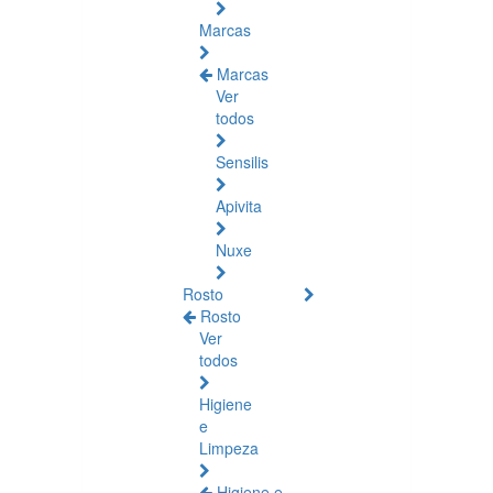
Marcas
Marcas
Ver
todos
Sensilis
Apivita
Nuxe
Rosto
Rosto
Ver
todos
Higiene
e
Limpeza
Higiene e