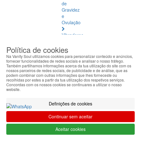
de
Gravidez
e
Ovulação
Vibradores
e
Política de cookies
Estimuladores
Na Vanity Soul utilizamos cookies para personalizar conteúdo e anúncios,
Saúde
fornecer funcionalidades de redes sociais e analisar o nosso tráfego.
Também partilhamos informações acerca da tua utilização do site com os
Natural
nossos parceiros de redes sociais, de publicidade e de análise, que as
podem combinar com outras informações que lhes forneceste ou
Saúde
recolhidas por estes a partir da tua utilização dos respetivos serviços.
Concordas com os nossos cookies se continuares a utilizar o nosso
Natural
website.
Ver
todos
Definições de cookies
Âmbar
Continuar sem aceitar
Báltico
Aceitar cookies
Articulações
e