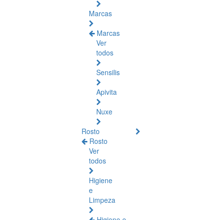
Marcas
Marcas
Ver
todos
Sensilis
Apivita
Nuxe
Rosto
Rosto
Ver
todos
Higiene
e
Limpeza
Higiene e