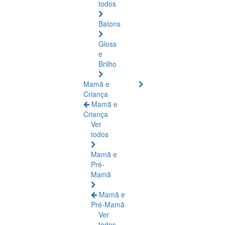
todos
Batons
Gloss
e
Brilho
Mamã e
Criança
Mamã e
Criança
Ver
todos
Mamã e
Pré-
Mamã
Mamã e
Pré-Mamã
Ver
todos