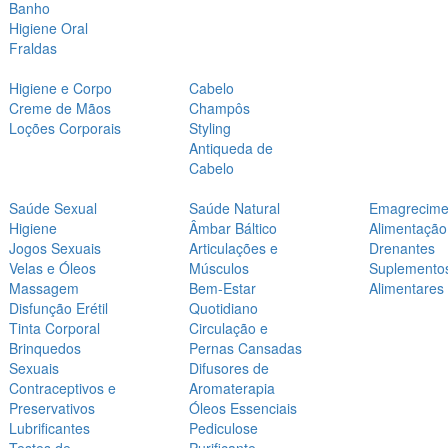
Banho
Higiene Oral
Fraldas
Higiene e Corpo
Cabelo
Creme de Mãos
Champôs
Loções Corporais
Styling
Antiqueda de
Cabelo
Saúde Sexual
Saúde Natural
Emagrecime
Higiene
Âmbar Báltico
Alimentação
Jogos Sexuais
Articulações e
Drenantes
Velas e Óleos
Músculos
Suplemento
Massagem
Bem-Estar
Alimentares
Disfunção Erétil
Quotidiano
Tinta Corporal
Circulação e
Brinquedos
Pernas Cansadas
Sexuais
Difusores de
Contraceptivos e
Aromaterapia
Preservativos
Óleos Essenciais
Lubrificantes
Pediculose