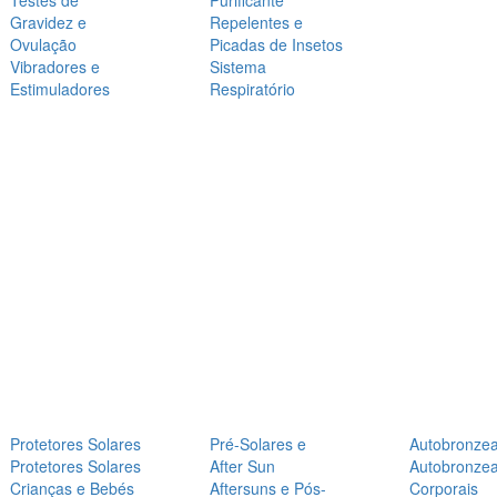
Testes de
Purificante
Gravidez e
Repelentes e
Ovulação
Picadas de Insetos
Vibradores e
Sistema
Estimuladores
Respiratório
Protetores Solares
Pré-Solares e
Autobronze
Protetores Solares
After Sun
Autobronze
Crianças e Bebés
Aftersuns e Pós-
Corporais