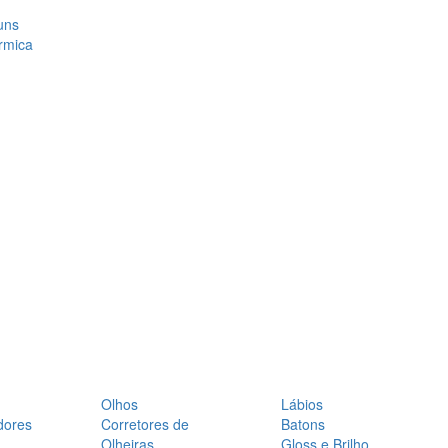
uns
rmica
Olhos
Lábios
dores
Corretores de
Batons
Olheiras
Gloss e Brilho