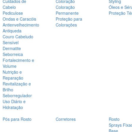
Cuidados de
Coloração
Styling
Cabelo
Coloração
Óleos e Sér
Pediculose
Permanente
Proteção Té
Ondas e Caracóis
Proteção para
Antienvelhecimento
Colorações
Antiqueda
Couro Cabeludo
Sensível
Dermatite
Seborreica
Fortalecimento e
Volume
Nutrição e
Reparação
Revitalização e
Brilho
Seborregulador
Uso Diário e
Hidratação
Pós para Rosto
Corretores
Rosto
Sprays Fixa
Base