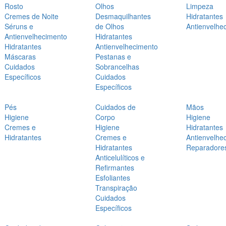
Rosto
Olhos
Limpeza
Cremes de Noite
Desmaquilhantes
Hidratantes
Séruns e
de Olhos
Antienvelhe
Antienvelhecimento
Hidratantes
Hidratantes
Antienvelhecimento
Máscaras
Pestanas e
Cuidados
Sobrancelhas
Específicos
Cuidados
Específicos
Pés
Cuidados de
Mãos
Higiene
Corpo
Higiene
Cremes e
Higiene
Hidratantes
Hidratantes
Cremes e
Antienvelhe
Hidratantes
Reparadore
Anticelulíticos e
Refirmantes
Esfoliantes
Transpiração
Cuidados
Específicos