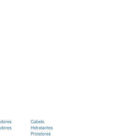
adores
Cabelo
adores
Hidratantes
Protetores