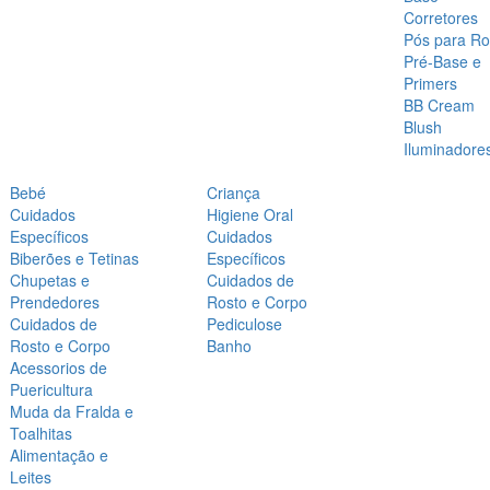
Corretores
Pós para Ro
Pré-Base e
Primers
BB Cream
Blush
Iluminadore
Bebé
Criança
Cuidados
Higiene Oral
Específicos
Cuidados
Biberões e Tetinas
Específicos
Chupetas e
Cuidados de
Prendedores
Rosto e Corpo
Cuidados de
Pediculose
Rosto e Corpo
Banho
Acessorios de
Puericultura
Muda da Fralda e
Toalhitas
Alimentação e
Leites