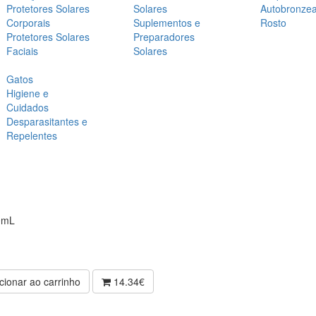
Protetores Solares
Solares
Autobronze
Corporais
Suplementos e
Rosto
Protetores Solares
Preparadores
Faciais
Solares
Gatos
Higiene e
Cuidados
Desparasitantes e
Repelentes
30mL
cionar ao carrinho
14.34€