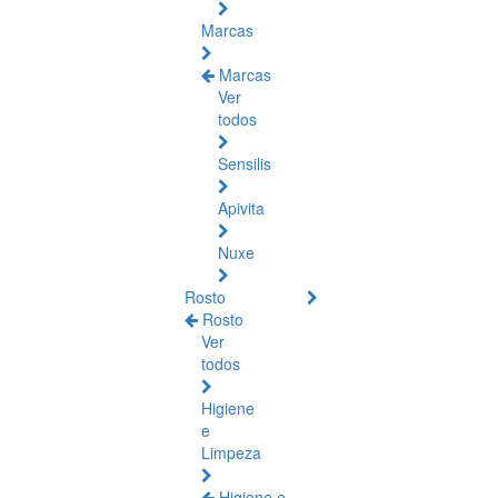
Marcas
Marcas
Ver
todos
Sensilis
Apivita
Nuxe
Rosto
Rosto
Ver
todos
Higiene
e
Limpeza
Higiene e