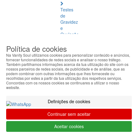
Testes
de
Gravidez
e
Ovulação
Política de cookies
Vibradores
e
Na Vanity Soul utilizamos cookies para personalizar conteúdo e anúncios,
Estimuladores
fornecer funcionalidades de redes sociais e analisar o nosso tráfego.
Também partilhamos informações acerca da tua utilização do site com os
nossos parceiros de redes sociais, de publicidade e de análise, que as
Saúde
podem combinar com outras informações que lhes forneceste ou
Natural
recolhidas por estes a partir da tua utilização dos respetivos serviços.
Concordas com os nossos cookies se continuares a utilizar o nosso
website.
Saúde
Natural
Definições de cookies
Ver
todos
Continuar sem aceitar
Âmbar
Aceitar cookies
Báltico