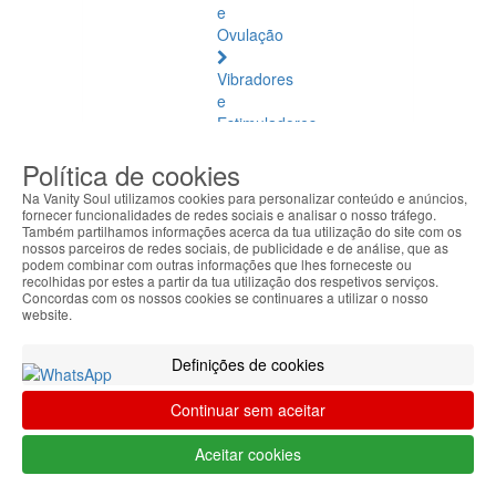
e
Ovulação
Vibradores
e
Estimuladores
Política de cookies
Saúde
Natural
Na Vanity Soul utilizamos cookies para personalizar conteúdo e anúncios,
fornecer funcionalidades de redes sociais e analisar o nosso tráfego.
Também partilhamos informações acerca da tua utilização do site com os
Saúde
nossos parceiros de redes sociais, de publicidade e de análise, que as
Natural
podem combinar com outras informações que lhes forneceste ou
Ver
recolhidas por estes a partir da tua utilização dos respetivos serviços.
Concordas com os nossos cookies se continuares a utilizar o nosso
todos
website.
Âmbar
Definições de cookies
Báltico
Continuar sem aceitar
Articulações
e
Aceitar cookies
Músculos