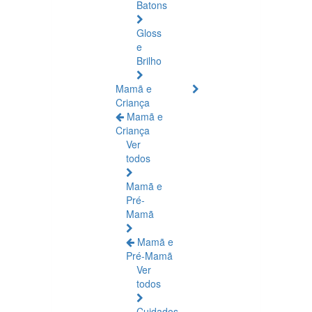
Batons
Gloss
e
Brilho
Mamã e
Criança
Mamã e
Criança
Ver
todos
Mamã e
Pré-
Mamã
Mamã e
Pré-Mamã
Ver
todos
Cuidados