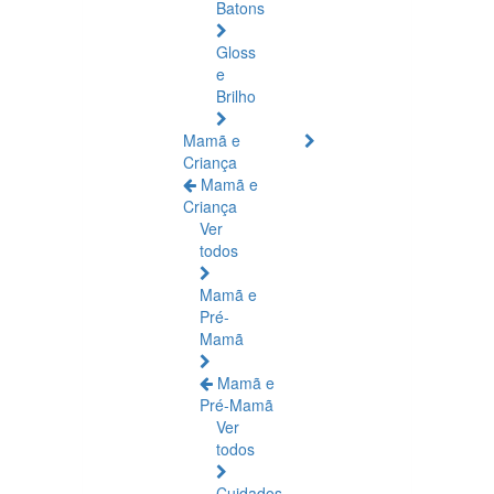
Batons
Gloss
e
Brilho
Mamã e
Criança
Mamã e
Criança
Ver
todos
Mamã e
Pré-
Mamã
Mamã e
Pré-Mamã
Ver
todos
Cuidados