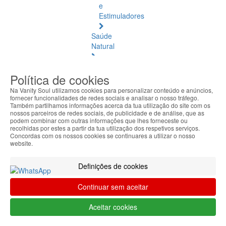
e
Estimuladores
Saúde
Natural
Saúde
Política de cookies
Natural
Ver
Na Vanity Soul utilizamos cookies para personalizar conteúdo e anúncios,
todos
fornecer funcionalidades de redes sociais e analisar o nosso tráfego.
Também partilhamos informações acerca da tua utilização do site com os
nossos parceiros de redes sociais, de publicidade e de análise, que as
Âmbar
podem combinar com outras informações que lhes forneceste ou
Báltico
recolhidas por estes a partir da tua utilização dos respetivos serviços.
Concordas com os nossos cookies se continuares a utilizar o nosso
website.
Articulações
e
Definições de cookies
Músculos
Continuar sem aceitar
Bem-
Estar
Aceitar cookies
Quotidiano