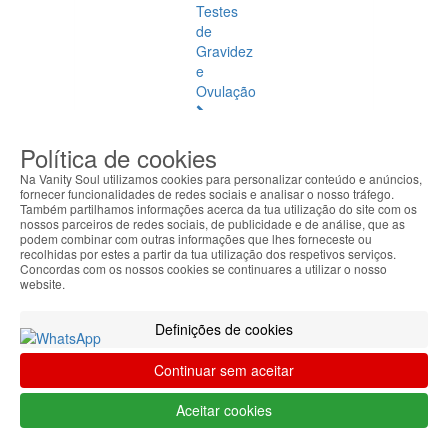
Testes
de
Gravidez
e
Ovulação
Vibradores
Política de cookies
e
Estimuladores
Na Vanity Soul utilizamos cookies para personalizar conteúdo e anúncios,
fornecer funcionalidades de redes sociais e analisar o nosso tráfego.
Também partilhamos informações acerca da tua utilização do site com os
Saúde
nossos parceiros de redes sociais, de publicidade e de análise, que as
Natural
podem combinar com outras informações que lhes forneceste ou
recolhidas por estes a partir da tua utilização dos respetivos serviços.
Concordas com os nossos cookies se continuares a utilizar o nosso
Saúde
website.
Natural
Ver
Definições de cookies
todos
Continuar sem aceitar
Âmbar
Báltico
Aceitar cookies
Articulações