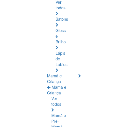
Ver
todos
Batons
Gloss
e
Brilho
Lápis
de
Lábios
Mamã e
Criança
Mamã e
Criança
Ver
todos
Mamã e
Pré-
Mamã