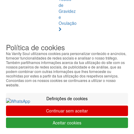
de
Gravidez
e
Ovulação
Vibradores
e
Política de cookies
Estimuladores
Na Vanity Soul utilizamos cookies para personalizar conteúdo e anúncios,
fornecer funcionalidades de redes sociais e analisar o nosso tráfego.
Saúde
Também partilhamos informações acerca da tua utilização do site com os
Natural
nossos parceiros de redes sociais, de publicidade e de análise, que as
podem combinar com outras informações que lhes forneceste ou
recolhidas por estes a partir da tua utilização dos respetivos serviços.
Saúde
Concordas com os nossos cookies se continuares a utilizar o nosso
Natural
website.
Ver
todos
Definições de cookies
Âmbar
Continuar sem aceitar
Báltico
Aceitar cookies
Articulações
e