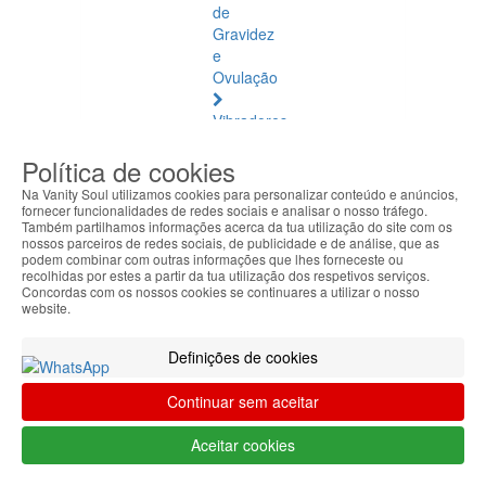
de
Gravidez
e
Ovulação
Vibradores
e
Política de cookies
Estimuladores
Na Vanity Soul utilizamos cookies para personalizar conteúdo e anúncios,
Saúde
fornecer funcionalidades de redes sociais e analisar o nosso tráfego.
Também partilhamos informações acerca da tua utilização do site com os
Natural
nossos parceiros de redes sociais, de publicidade e de análise, que as
podem combinar com outras informações que lhes forneceste ou
Saúde
recolhidas por estes a partir da tua utilização dos respetivos serviços.
Concordas com os nossos cookies se continuares a utilizar o nosso
Natural
website.
Ver
todos
Definições de cookies
Âmbar
Continuar sem aceitar
Báltico
Aceitar cookies
Articulações
e