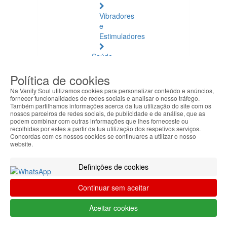
Vibradores
e
Estimuladores
Saúde
Natural
Política de cookies
Saúde
Na Vanity Soul utilizamos cookies para personalizar conteúdo e anúncios,
Natural
fornecer funcionalidades de redes sociais e analisar o nosso tráfego.
Também partilhamos informações acerca da tua utilização do site com os
Ver
nossos parceiros de redes sociais, de publicidade e de análise, que as
todos
podem combinar com outras informações que lhes forneceste ou
recolhidas por estes a partir da tua utilização dos respetivos serviços.
Concordas com os nossos cookies se continuares a utilizar o nosso
Âmbar
website.
Báltico
Definições de cookies
Articulações
e
Continuar sem aceitar
Músculos
Aceitar cookies
Bem-
Estar