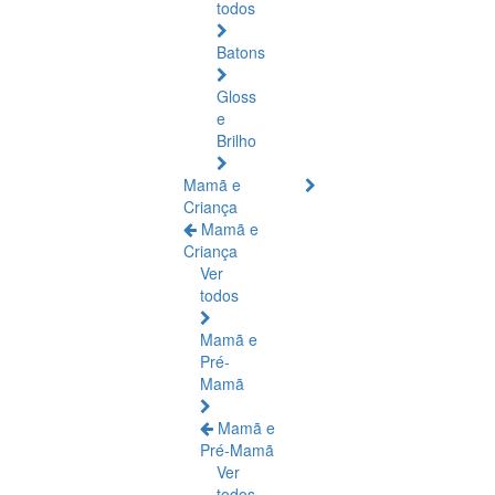
todos
Batons
Gloss
e
Brilho
Mamã e
Criança
Mamã e
Criança
Ver
todos
Mamã e
Pré-
Mamã
Mamã e
Pré-Mamã
Ver
todos