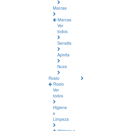
Marcas
Marcas
Ver
todos
Sensilis
Apivita
Nuxe
Rosto
Rosto
Ver
todos
Higiene
e
Limpeza
Higiene e