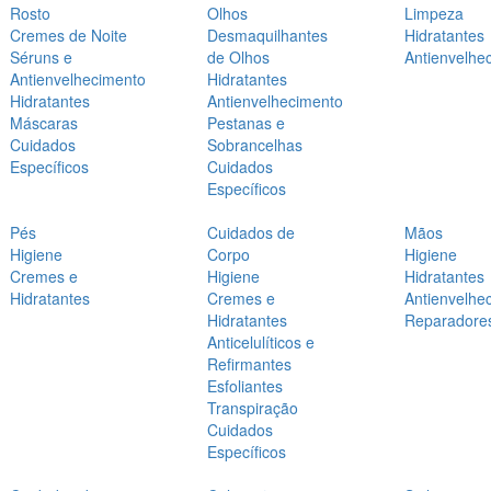
Rosto
Olhos
Limpeza
Cremes de Noite
Desmaquilhantes
Hidratantes
Séruns e
de Olhos
Antienvelhe
Antienvelhecimento
Hidratantes
Hidratantes
Antienvelhecimento
Máscaras
Pestanas e
Cuidados
Sobrancelhas
Específicos
Cuidados
Específicos
Pés
Cuidados de
Mãos
Higiene
Corpo
Higiene
Cremes e
Higiene
Hidratantes
Hidratantes
Cremes e
Antienvelhe
Hidratantes
Reparadore
Anticelulíticos e
Refirmantes
Esfoliantes
Transpiração
Cuidados
Específicos