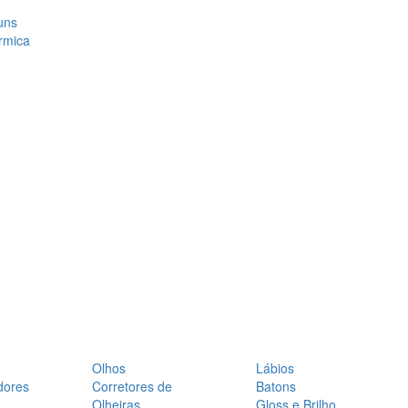
uns
rmica
Olhos
Lábios
dores
Corretores de
Batons
Olheiras
Gloss e Brilho