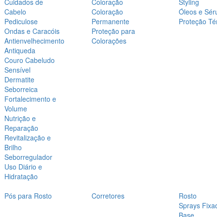
Cuidados de
Coloração
Styling
Cabelo
Coloração
Óleos e Sér
Pediculose
Permanente
Proteção Té
Ondas e Caracóis
Proteção para
Antienvelhecimento
Colorações
Antiqueda
Couro Cabeludo
Sensível
Dermatite
Seborreica
Fortalecimento e
Volume
Nutrição e
Reparação
Revitalização e
Brilho
Seborregulador
Uso Diário e
Hidratação
Pós para Rosto
Corretores
Rosto
Sprays Fixa
Base