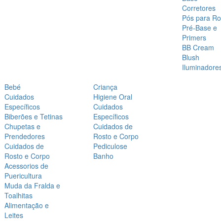
Corretores
Pós para Ro
Pré-Base e
Primers
BB Cream
Blush
Iluminadore
Bebé
Criança
Cuidados
Higiene Oral
Específicos
Cuidados
Biberões e Tetinas
Específicos
Chupetas e
Cuidados de
Prendedores
Rosto e Corpo
Cuidados de
Pediculose
Rosto e Corpo
Banho
Acessorios de
Puericultura
Muda da Fralda e
Toalhitas
Alimentação e
Leites