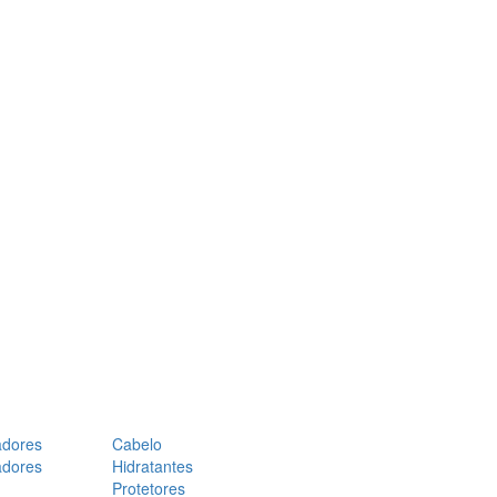
adores
Cabelo
adores
Hidratantes
Protetores