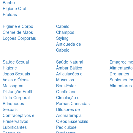
Banho
Higiene Oral
Fraldas
Higiene e Corpo
Cabelo
Creme de Mãos
Champôs
Loções Corporais
Styling
Antiqueda de
Cabelo
Saúde Sexual
Saúde Natural
Emagrecime
Higiene
Âmbar Báltico
Alimentação
Jogos Sexuais
Articulações e
Drenantes
Velas e Óleos
Músculos
Suplemento
Massagem
Bem-Estar
Alimentares
Disfunção Erétil
Quotidiano
Tinta Corporal
Circulação e
Brinquedos
Pernas Cansadas
Sexuais
Difusores de
Contraceptivos e
Aromaterapia
Preservativos
Óleos Essenciais
Lubrificantes
Pediculose