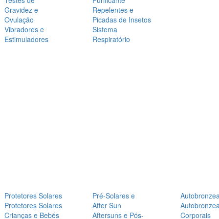
Testes de
Purificante
Gravidez e
Repelentes e
Ovulação
Picadas de Insetos
Vibradores e
Sistema
Estimuladores
Respiratório
Protetores Solares
Pré-Solares e
Autobronze
Protetores Solares
After Sun
Autobronze
Crianças e Bebés
Aftersuns e Pós-
Corporais