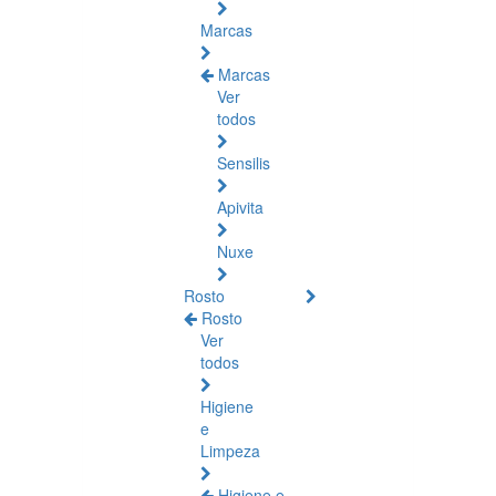
Marcas
Marcas
Ver
todos
Sensilis
Apivita
Nuxe
Rosto
Rosto
Ver
todos
Higiene
e
Limpeza
Higiene e