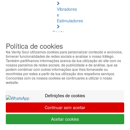
Vibradores
e
Estimuladores
Saúde
Natural
Política de cookies
Saúde
Na Vanity Soul utilizamos cookies para personalizar conteúdo e anúncios,
Natural
fornecer funcionalidades de redes sociais e analisar o nosso tráfego.
Também partilhamos informações acerca da tua utilização do site com os
Ver
nossos parceiros de redes sociais, de publicidade e de análise, que as
todos
podem combinar com outras informações que lhes forneceste ou
recolhidas por estes a partir da tua utilização dos respetivos serviços.
Concordas com os nossos cookies se continuares a utilizar o nosso
Âmbar
website.
Báltico
Definições de cookies
Articulações
e
Continuar sem aceitar
Músculos
Aceitar cookies
Bem-
Estar