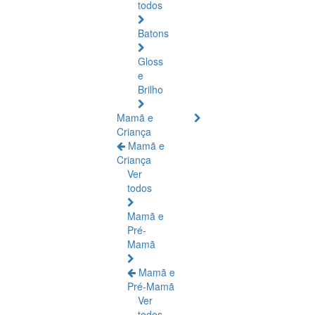
todos
Batons
Gloss
e
Brilho
Mamã e
Criança
Mamã e
Criança
Ver
todos
Mamã e
Pré-
Mamã
Mamã e
Pré-Mamã
Ver
todos