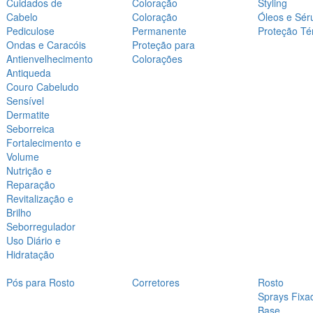
Cuidados de
Coloração
Styling
Cabelo
Coloração
Óleos e Sér
Pediculose
Permanente
Proteção Té
Ondas e Caracóis
Proteção para
Antienvelhecimento
Colorações
Antiqueda
Couro Cabeludo
Sensível
Dermatite
Seborreica
Fortalecimento e
Volume
Nutrição e
Reparação
Revitalização e
Brilho
Seborregulador
Uso Diário e
Hidratação
Pós para Rosto
Corretores
Rosto
Sprays Fixa
Base