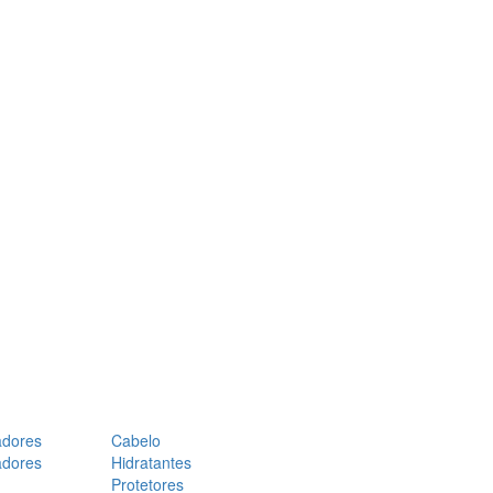
adores
Cabelo
adores
Hidratantes
Protetores