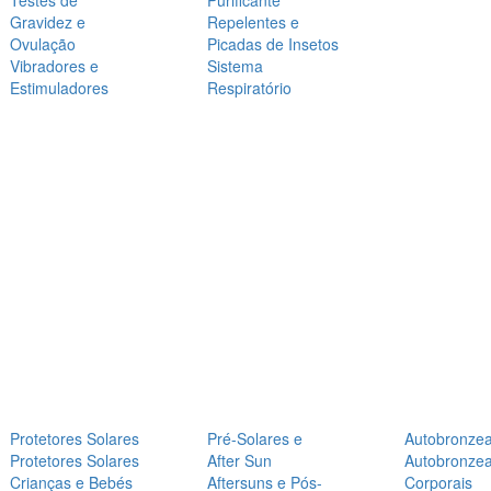
Testes de
Purificante
Gravidez e
Repelentes e
Ovulação
Picadas de Insetos
Vibradores e
Sistema
Estimuladores
Respiratório
Protetores Solares
Pré-Solares e
Autobronze
Protetores Solares
After Sun
Autobronze
Crianças e Bebés
Aftersuns e Pós-
Corporais