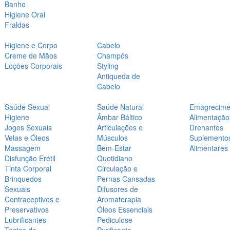
Banho
Higiene Oral
Fraldas
Higiene e Corpo
Cabelo
Creme de Mãos
Champôs
Loções Corporais
Styling
Antiqueda de
Cabelo
Saúde Sexual
Saúde Natural
Emagrecime
Higiene
Âmbar Báltico
Alimentação
Jogos Sexuais
Articulações e
Drenantes
Velas e Óleos
Músculos
Suplemento
Massagem
Bem-Estar
Alimentares
Disfunção Erétil
Quotidiano
Tinta Corporal
Circulação e
Brinquedos
Pernas Cansadas
Sexuais
Difusores de
Contraceptivos e
Aromaterapia
Preservativos
Óleos Essenciais
Lubrificantes
Pediculose