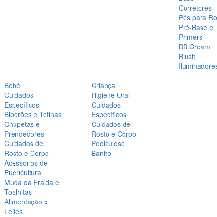
Corretores
Pós para Ro
Pré-Base e
Primers
BB Cream
Blush
Iluminadore
Bebé
Criança
Cuidados
Higiene Oral
Específicos
Cuidados
Biberões e Tetinas
Específicos
Chupetas e
Cuidados de
Prendedores
Rosto e Corpo
Cuidados de
Pediculose
Rosto e Corpo
Banho
Acessorios de
Puericultura
Muda da Fralda e
Toalhitas
Alimentação e
Leites