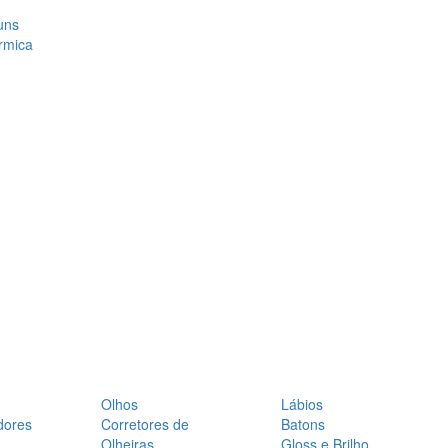
uns
rmica
Olhos
Lábios
dores
Corretores de
Batons
Olheiras
Gloss e Brilho