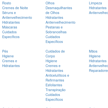
Rosto
Olhos
Limpeza
Cremes de Noite
Desmaquilhantes
Hidratantes
Séruns e
de Olhos
Antienvelhe
Antienvelhecimento
Hidratantes
Hidratantes
Antienvelhecimento
Máscaras
Pestanas e
Cuidados
Sobrancelhas
Específicos
Cuidados
Específicos
Pés
Cuidados de
Mãos
Higiene
Corpo
Higiene
Cremes e
Higiene
Hidratantes
Hidratantes
Cremes e
Antienvelhe
Hidratantes
Reparadore
Anticelulíticos e
Refirmantes
Esfoliantes
Transpiração
Cuidados
Específicos