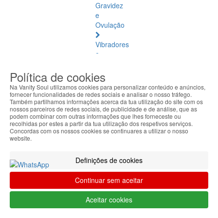
Gravidez
e
Ovulação
Vibradores
e
Estimuladores
Política de cookies
Saúde
Na Vanity Soul utilizamos cookies para personalizar conteúdo e anúncios,
Natural
fornecer funcionalidades de redes sociais e analisar o nosso tráfego.
Também partilhamos informações acerca da tua utilização do site com os
nossos parceiros de redes sociais, de publicidade e de análise, que as
Saúde
podem combinar com outras informações que lhes forneceste ou
Natural
recolhidas por estes a partir da tua utilização dos respetivos serviços.
Concordas com os nossos cookies se continuares a utilizar o nosso
Ver
website.
todos
Definições de cookies
Âmbar
Báltico
Continuar sem aceitar
Articulações
Aceitar cookies
e
Músculos