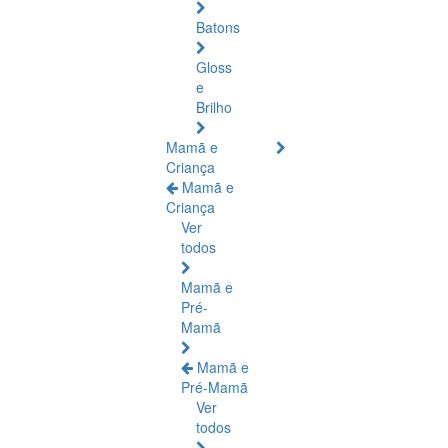
Batons
Gloss
e
Brilho
Mamã e
Criança
Mamã e
Criança
Ver
todos
Mamã e
Pré-
Mamã
Mamã e
Pré-Mamã
Ver
todos