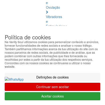
e
Ovulação
Vibradores
e
Estimuladores
Política de cookies
Saúde
Natural
Na Vanity Soul utilizamos cookies para personalizar conteúdo e anúncios,
fornecer funcionalidades de redes sociais e analisar o nosso tráfego.
Também partilhamos informações acerca da tua utilização do site com os
Saúde
nossos parceiros de redes sociais, de publicidade e de análise, que as
Natural
podem combinar com outras informações que lhes forneceste ou
Ver
recolhidas por estes a partir da tua utilização dos respetivos serviços.
Concordas com os nossos cookies se continuares a utilizar o nosso
todos
website.
Âmbar
Definições de cookies
Báltico
Continuar sem aceitar
Articulações
e
Aceitar cookies
Músculos