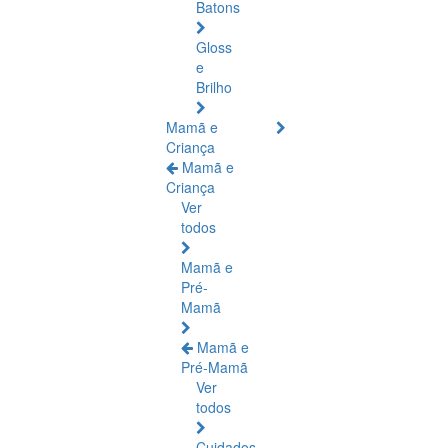
Batons
Gloss
e
Brilho
Mamã e
Criança
Mamã e
Criança
Ver
todos
Mamã e
Pré-
Mamã
Mamã e
Pré-Mamã
Ver
todos
Cuidados