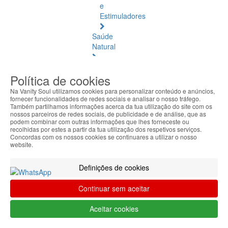
e
Estimuladores
Saúde
Natural
Saúde
Política de cookies
Natural
Ver
Na Vanity Soul utilizamos cookies para personalizar conteúdo e anúncios,
todos
fornecer funcionalidades de redes sociais e analisar o nosso tráfego.
Também partilhamos informações acerca da tua utilização do site com os
nossos parceiros de redes sociais, de publicidade e de análise, que as
Âmbar
podem combinar com outras informações que lhes forneceste ou
Báltico
recolhidas por estes a partir da tua utilização dos respetivos serviços.
Concordas com os nossos cookies se continuares a utilizar o nosso
website.
Articulações
e
Definições de cookies
Músculos
Continuar sem aceitar
Bem-
Estar
Aceitar cookies
Quotidiano