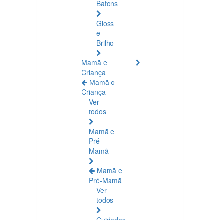
Batons
Gloss
e
Brilho
Mamã e
Criança
Mamã e
Criança
Ver
todos
Mamã e
Pré-
Mamã
Mamã e
Pré-Mamã
Ver
todos
Cuidados