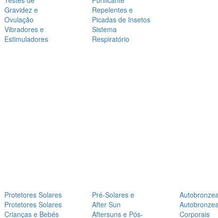
Testes de
Purificante
Gravidez e
Repelentes e
Ovulação
Picadas de Insetos
Vibradores e
Sistema
Estimuladores
Respiratório
Protetores Solares
Pré-Solares e
Autobronze
Protetores Solares
After Sun
Autobronze
Crianças e Bebés
Aftersuns e Pós-
Corporais