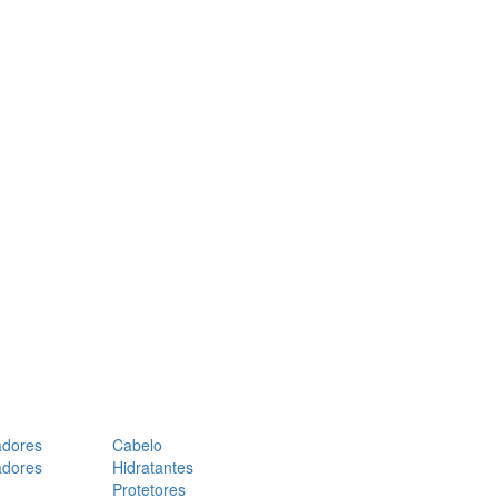
adores
Cabelo
adores
Hidratantes
Protetores