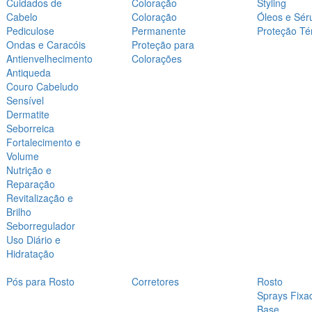
Cuidados de
Coloração
Styling
Cabelo
Coloração
Óleos e Sér
Pediculose
Permanente
Proteção Té
Ondas e Caracóis
Proteção para
Antienvelhecimento
Colorações
Antiqueda
Couro Cabeludo
Sensível
Dermatite
Seborreica
Fortalecimento e
Volume
Nutrição e
Reparação
Revitalização e
Brilho
Seborregulador
Uso Diário e
Hidratação
Pós para Rosto
Corretores
Rosto
Sprays Fixa
Base