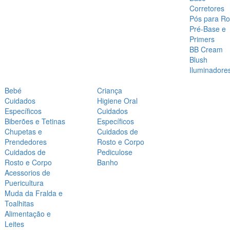
Corretores
Pós para Ro
Pré-Base e
Primers
BB Cream
Blush
Iluminadore
Bebé
Criança
Cuidados
Higiene Oral
Específicos
Cuidados
Biberões e Tetinas
Específicos
Chupetas e
Cuidados de
Prendedores
Rosto e Corpo
Cuidados de
Pediculose
Rosto e Corpo
Banho
Acessorios de
Puericultura
Muda da Fralda e
Toalhitas
Alimentação e
Leites