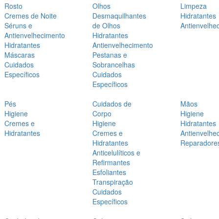
Rosto
Olhos
Limpeza
Cremes de Noite
Desmaquilhantes
Hidratantes
Séruns e
de Olhos
Antienvelhe
Antienvelhecimento
Hidratantes
Hidratantes
Antienvelhecimento
Máscaras
Pestanas e
Cuidados
Sobrancelhas
Específicos
Cuidados
Específicos
Pés
Cuidados de
Mãos
Higiene
Corpo
Higiene
Cremes e
Higiene
Hidratantes
Hidratantes
Cremes e
Antienvelhe
Hidratantes
Reparadore
Anticelulíticos e
Refirmantes
Esfoliantes
Transpiração
Cuidados
Específicos