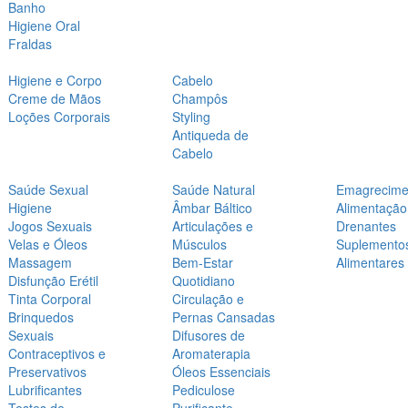
Banho
Higiene Oral
Fraldas
Higiene e Corpo
Cabelo
Creme de Mãos
Champôs
Loções Corporais
Styling
Antiqueda de
Cabelo
Saúde Sexual
Saúde Natural
Emagrecime
Higiene
Âmbar Báltico
Alimentação
Jogos Sexuais
Articulações e
Drenantes
Velas e Óleos
Músculos
Suplemento
Massagem
Bem-Estar
Alimentares
Disfunção Erétil
Quotidiano
Tinta Corporal
Circulação e
Brinquedos
Pernas Cansadas
Sexuais
Difusores de
Contraceptivos e
Aromaterapia
Preservativos
Óleos Essenciais
Lubrificantes
Pediculose