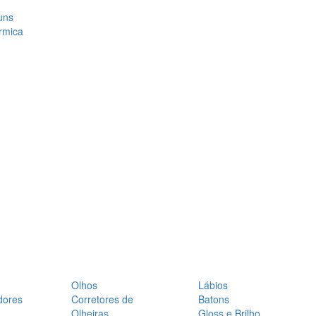
uns
rmica
Olhos
Lábios
dores
Corretores de
Batons
Olheiras
Gloss e Brilho